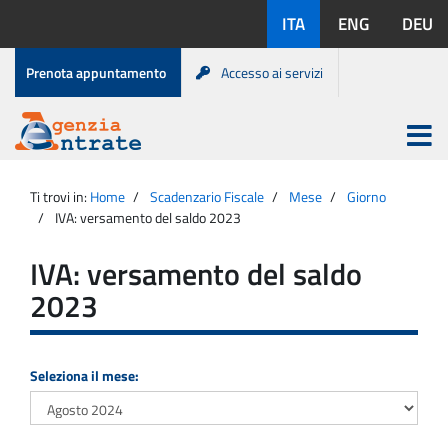
Salta
Lingue
ITA
ENG
DEU
al
disponibili:
contenuto
Menu
Prenota appuntamento
Accesso ai servizi
di
servizio
Apri
menu
Menu
Portale
princip
Agenzia
principale
Ti trovi in:
Home
Scadenzario Fiscale
Mese
Giorno
Entrate
IVA: versamento del saldo 2023
IVA: versamento del saldo
2023
Seleziona il mese: