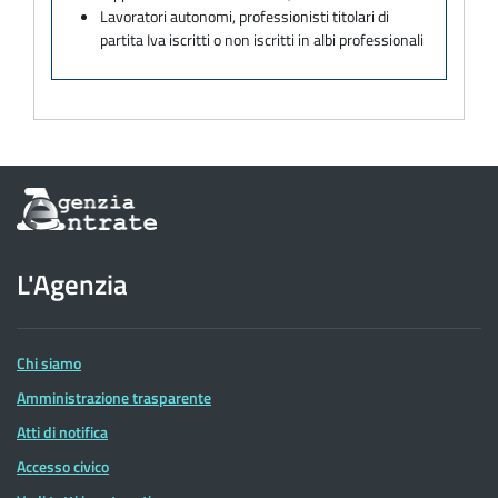
Lavoratori autonomi, professionisti titolari di
partita Iva iscritti o non iscritti in albi professionali
Informazioni
sul
sito
dell'Agenzia
L'Agenzia
delle
Entrate
Chi siamo
Amministrazione trasparente
Atti di notifica
Accesso civico