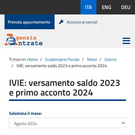
Salta
Lingue
ITA
ENG
DEU
al
disponibili:
contenuto
Menu
Prenota appuntamento
Accesso ai servizi
di
servizio
Apri
menu
Menu
Portale
princip
Agenzia
principale
Ti trovi in:
Home
Scadenzario Fiscale
Mese
Giorno
Entrate
IVIE: versamento saldo 2023 e primo acconto 2024
IVIE: versamento saldo 2023
e primo acconto 2024
Seleziona il mese: