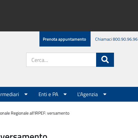
Prenota appuntamento
Chiamaci 800.90.96.96
Cerca
Cerca
nel
sito:
ermediari
Enti e PA
L'Agenzia
ionale Regionale all'IRPEF: versamento
: versamento