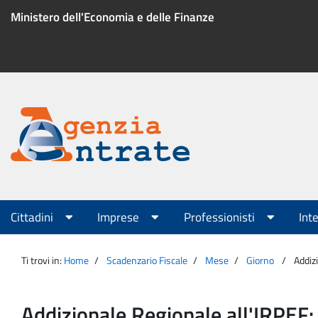
Salta
Ministero dell'Economia e delle Finanze
al
contenuto
Menu
di
servizio
Portale
Agenzia
Menu
Cittadini
Imprese
Professionisti
Int
principale
Entrate
Ti trovi in:
Home
Scadenzario Fiscale
Mese
Giorno
Addiz
Addizionale Regionale all'IRPEF