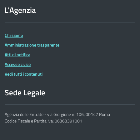
sito
L'Agenzia
dell'Agenzia
delle
Entrate
Chi siamo
Amministrazione trasparente
Atti di notifica
Accesso civico
Vedi tutti i contenuti
Sede Legale
Agenzia delle Entrate - via Giorgione n. 106, 00147 Roma
Codice Fiscale e Partita Iva: 06363391001