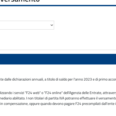
nte dalle dichiarazioni annuali, a titolo di saldo per l'anno 2023 e di primo ac
ando i servizi "F24 web" o "F24 online" dell'Agenzia delle Entrate, attravers
mediario abilitato. I non titolari di partita IVA potranno effettuare il versam
tivi in compensazione, oppure quando devono pagare F24 precompilati dall'ente