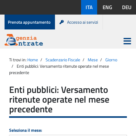
Salta
Lingue
ITA
ENG
DEU
al
disponibili:
contenuto
Menu
Prenota appuntamento
Accesso ai servizi
di
servizio
Apri
menu
Menu
Portale
princip
Agenzia
principale
Ti trovi in:
Home
Scadenzario Fiscale
Mese
Giorno
Entrate
Enti pubblici: Versamento ritenute operate nel mese
precedente
Enti pubblici: Versamento
ritenute operate nel mese
precedente
Seleziona il mese: