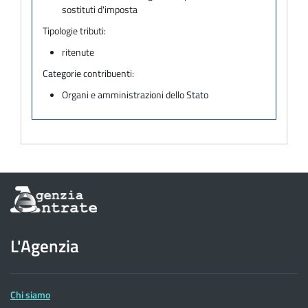
sostituti d'imposta
Tipologie tributi:
ritenute
Categorie contribuenti:
Organi e amministrazioni dello Stato
Informazioni
sul
sito
dell'Agenzia
L'Agenzia
delle
Entrate
Chi siamo