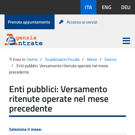
Salta
Lingue
ITA
ENG
DEU
al
disponibili:
contenuto
Menu
Prenota appuntamento
Accesso ai servizi
di
servizio
Apri
menu
Menu
Portale
princip
Agenzia
principale
Ti trovi in:
Home
Scadenzario Fiscale
Mese
Giorno
Entrate
Enti pubblici: Versamento ritenute operate nel mese
precedente
Enti pubblici: Versamento
ritenute operate nel mese
precedente
Seleziona il mese: