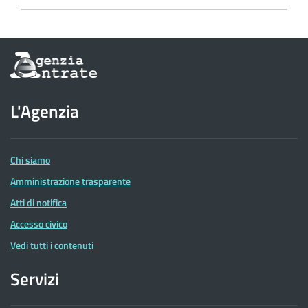
Informazioni
sul
sito
dell'Agenzia
L'Agenzia
delle
Entrate
Chi siamo
Amministrazione trasparente
Atti di notifica
Accesso civico
Vedi tutti i contenuti
Servizi