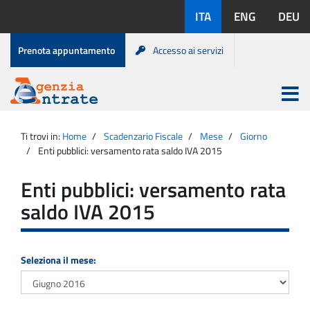
Salta
Lingue
ITA
ENG
DEU
al
disponibili:
contenuto
Menu
Prenota appuntamento
Accesso ai servizi
di
servizio
Apri
menu
Menu
Portale
princip
Agenzia
principale
Ti trovi in:
Home
Scadenzario Fiscale
Mese
Giorno
Entrate
Enti pubblici: versamento rata saldo IVA 2015
Enti pubblici: versamento rata
saldo IVA 2015
Seleziona il mese: