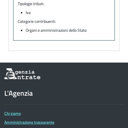
Tipologie tributi:
Iva
Categorie contribuenti:
Organi e amministrazioni dello Stato
Informazioni
sul
sito
dell'Agenzia
L'Agenzia
delle
Entrate
Chi siamo
Amministrazione trasparente