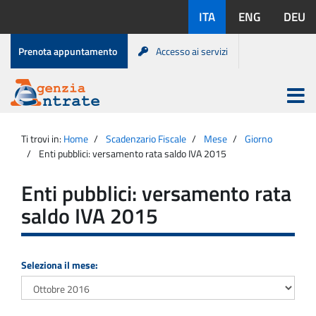
Salta
Lingue
ITA
ENG
DEU
al
disponibili:
contenuto
Menu
Prenota appuntamento
Accesso ai servizi
di
servizio
Apri
menu
Menu
Portale
princip
Agenzia
principale
Ti trovi in:
Home
Scadenzario Fiscale
Mese
Giorno
Entrate
Enti pubblici: versamento rata saldo IVA 2015
Enti pubblici: versamento rata
saldo IVA 2015
Seleziona il mese: