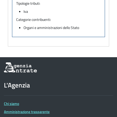
Tipologie tributi:
Iva
Categorie contribuenti:
Organi e amministrazioni dello Stato
Informazioni
sul
sito
dell'Agenzia
L'Agenzia
delle
Entrate
Chi siamo
Amministrazione trasparente