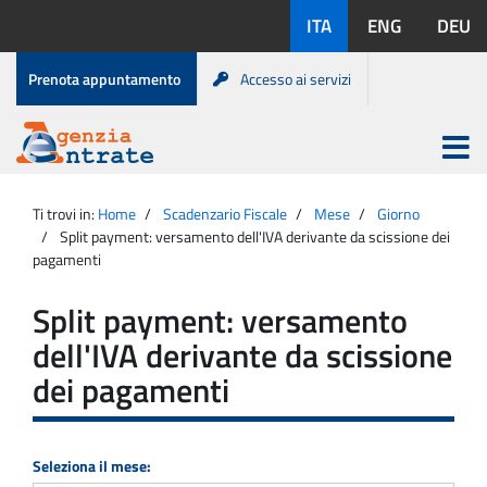
Salta
Lingue
ITA
ENG
DEU
al
disponibili:
contenuto
Menu
Prenota appuntamento
Accesso ai servizi
di
servizio
Apri
menu
Menu
Portale
princip
Agenzia
principale
Ti trovi in:
Home
Scadenzario Fiscale
Mese
Giorno
Entrate
Split payment: versamento dell'IVA derivante da scissione dei
pagamenti
Split payment: versamento
dell'IVA derivante da scissione
dei pagamenti
Seleziona il mese: