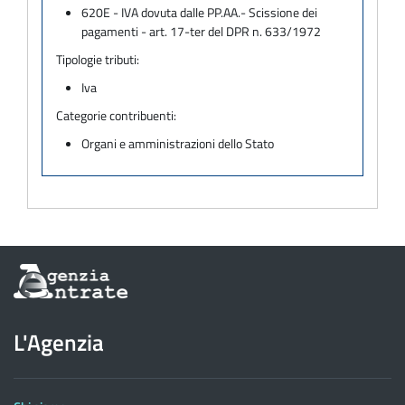
620E - IVA dovuta dalle PP.AA.- Scissione dei
pagamenti - art. 17-ter del DPR n. 633/1972
Tipologie tributi:
Iva
Categorie contribuenti:
Organi e amministrazioni dello Stato
Informazioni
sul
sito
dell'Agenzia
L'Agenzia
delle
Entrate