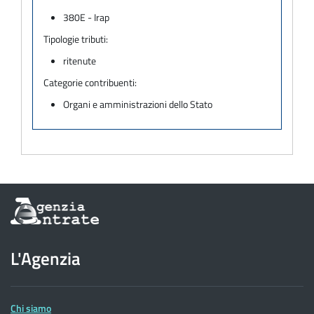
380E - Irap
Tipologie tributi:
ritenute
Categorie contribuenti:
Organi e amministrazioni dello Stato
Informazioni
sul
sito
dell'Agenzia
L'Agenzia
delle
Entrate
Chi siamo