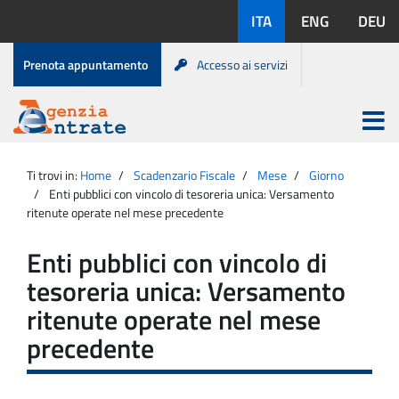
Salta
Lingue
ITA
ENG
DEU
al
disponibili:
contenuto
Menu
Prenota appuntamento
Accesso ai servizi
di
servizio
Apri
menu
Menu
Portale
princip
Agenzia
principale
Ti trovi in:
Home
Scadenzario Fiscale
Mese
Giorno
Entrate
Enti pubblici con vincolo di tesoreria unica: Versamento
ritenute operate nel mese precedente
Enti pubblici con vincolo di
tesoreria unica: Versamento
ritenute operate nel mese
precedente