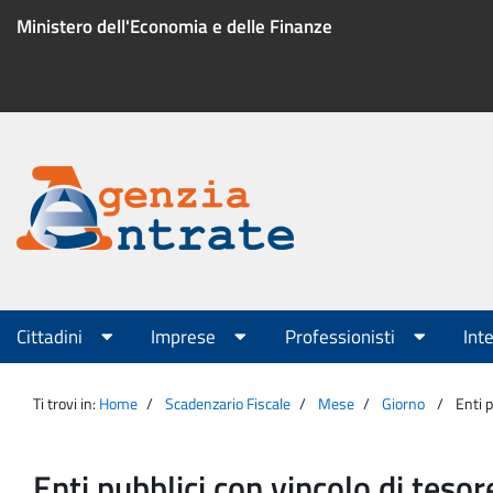
Salta
Ministero dell'Economia e delle Finanze
al
contenuto
Menu
di
servizio
Portale
Agenzia
Menu
Cittadini
Imprese
Professionisti
Int
principale
Entrate
Ti trovi in:
Home
Scadenzario Fiscale
Mese
Giorno
Enti 
Enti pubblici con vincolo di tes