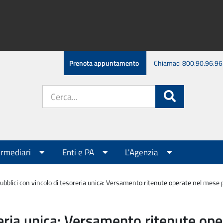
Prenota appuntamento
Chiamaci 800.90.96.96
Cerca
Cerca
nel
sito:
ermediari
Enti e PA
L'Agenzia
pubblici con vincolo di tesoreria unica: Versamento ritenute operate nel mese
oreria unica: Versamento ritenute o