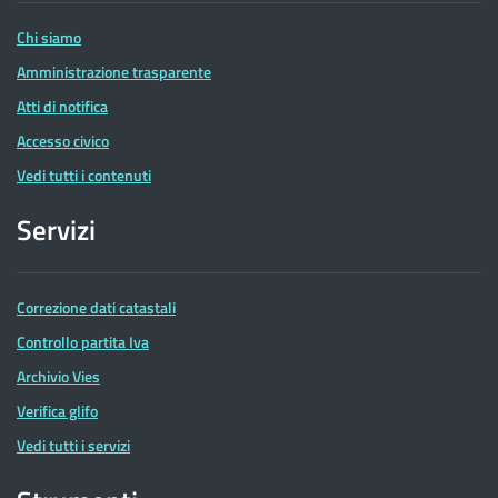
Entrate
Chi siamo
Amministrazione trasparente
Atti di notifica
Accesso civico
Vedi tutti i contenuti
Servizi
Correzione dati catastali
Controllo partita Iva
Archivio Vies
Verifica glifo
Vedi tutti i servizi