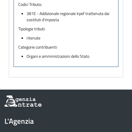
Codici Tributo:
381E - Addizionale regionale Irpef trattenuta dai
sostituti d'imposta
Tipologie tributi:
ritenute
Categorie contribuenti:
Organi e amministrazioni dello Stato
Informazioni
sul
sito
dell'Agenzia
L'Agenzia
delle