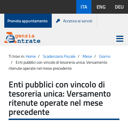
Salta
Lingue
ITA
ENG
DEU
al
disponibili:
contenuto
Menu
Prenota appuntamento
Accesso ai servizi
di
servizio
Apri
menu
Menu
Portale
princip
Agenzia
principale
Ti trovi in:
Home
Scadenzario Fiscale
Mese
Giorno
Entrate
Enti pubblici con vincolo di tesoreria unica: Versamento
ritenute operate nel mese precedente
Enti pubblici con vincolo di
tesoreria unica: Versamento
ritenute operate nel mese
precedente