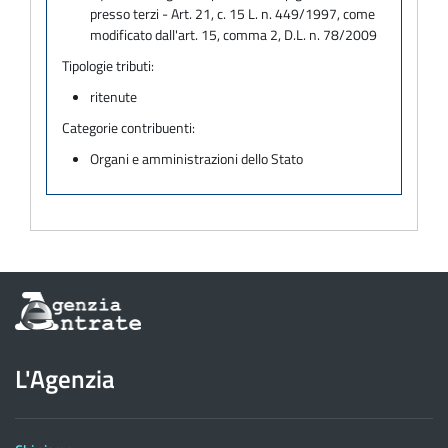
presso terzi - Art. 21, c. 15 L. n. 449/1997, come
modificato dall'art. 15, comma 2, D.L. n. 78/2009
Tipologie tributi:
ritenute
Categorie contribuenti:
Organi e amministrazioni dello Stato
Informazioni
sul
sito
dell'Agenzia
L'Agenzia
delle
Entrate