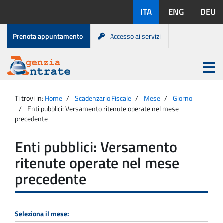
Salta
Lingue
ITA
ENG
DEU
al
disponibili:
contenuto
Menu
Prenota appuntamento
Accesso ai servizi
di
servizio
Apri
menu
Menu
Portale
princip
Agenzia
principale
Ti trovi in:
Home
Scadenzario Fiscale
Mese
Giorno
Entrate
Enti pubblici: Versamento ritenute operate nel mese
precedente
Enti pubblici: Versamento
ritenute operate nel mese
precedente
Seleziona il mese: