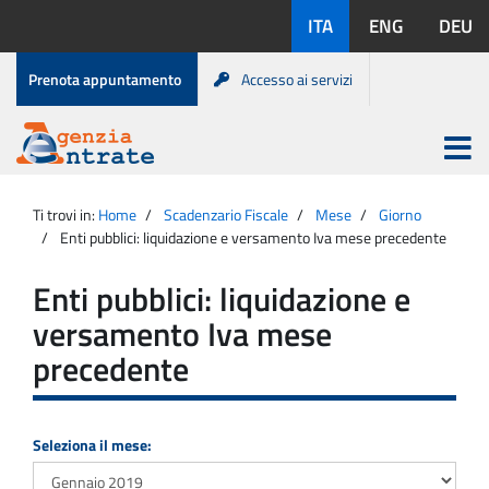
Salta
Lingue
ITA
ENG
DEU
al
disponibili:
contenuto
Menu
Prenota appuntamento
Accesso ai servizi
di
servizio
Apri
menu
Menu
Portale
princip
Agenzia
principale
Ti trovi in:
Home
Scadenzario Fiscale
Mese
Giorno
Entrate
Enti pubblici: liquidazione e versamento Iva mese precedente
Enti pubblici: liquidazione e
versamento Iva mese
precedente
Seleziona il mese: