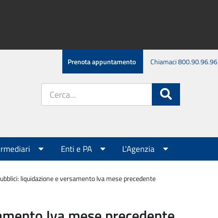
Prenota appuntamento
Chiamaci 800.90.96.96
Cerca
Cerca
nel
sito:
ermediari
Enti e PA
L'Agenzia
pubblici: liquidazione e versamento Iva mese precedente
rsamento Iva mese precedente