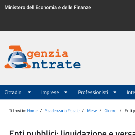
Salta
Ministero dell'Economia e delle Finanze
al
contenuto
Menu
di
servizio
Portale
Agenzia
Menu
Cittadini
Imprese
Professionisti
Int
principale
Entrate
Ti trovi in:
Home
Scadenzario Fiscale
Mese
Giorno
Enti 
Enti pubblici: liquidazione e ve