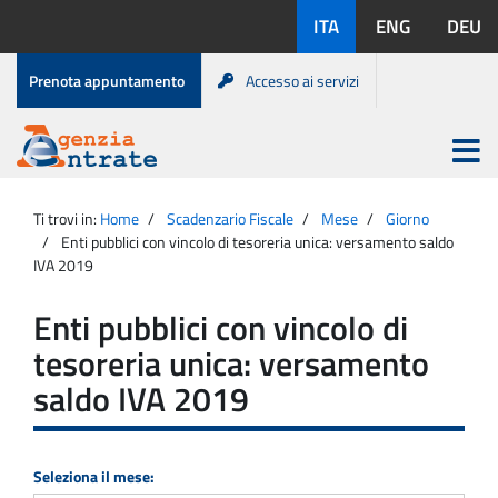
Salta
Lingue
ITA
ENG
DEU
al
disponibili:
contenuto
Menu
Prenota appuntamento
Accesso ai servizi
di
servizio
Apri
menu
Menu
Portale
princip
Agenzia
principale
Ti trovi in:
Home
Scadenzario Fiscale
Mese
Giorno
Entrate
Enti pubblici con vincolo di tesoreria unica: versamento saldo
IVA 2019
Enti pubblici con vincolo di
tesoreria unica: versamento
saldo IVA 2019
Seleziona il mese: