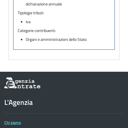
dichiarazione annuale
Tipologie tributi:
Iva
Categorie contribuenti:
Organi e amministrazioni dello Stato
Informazioni
sul
sito
dell'Agenzia
L'Agenzia
delle
Entrate
Chi siamo