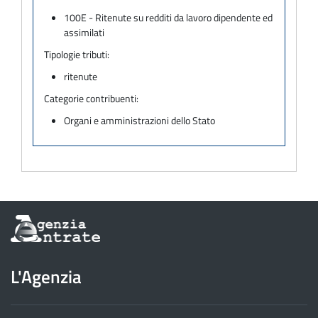
100E - Ritenute su redditi da lavoro dipendente ed
assimilati
Tipologie tributi:
ritenute
Categorie contribuenti:
Organi e amministrazioni dello Stato
Informazioni
sul
sito
dell'Agenzia
L'Agenzia
delle
Entrate