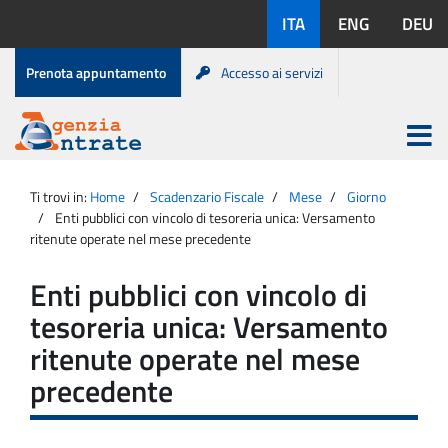
Salta
Lingue
ITA
ENG
DEU
al
disponibili:
contenuto
Menu
Prenota appuntamento
Accesso ai servizi
di
servizio
Apri
menu
Menu
Portale
princip
Agenzia
principale
Ti trovi in:
Home
Scadenzario Fiscale
Mese
Giorno
Entrate
Enti pubblici con vincolo di tesoreria unica: Versamento
ritenute operate nel mese precedente
Enti pubblici con vincolo di
tesoreria unica: Versamento
ritenute operate nel mese
precedente