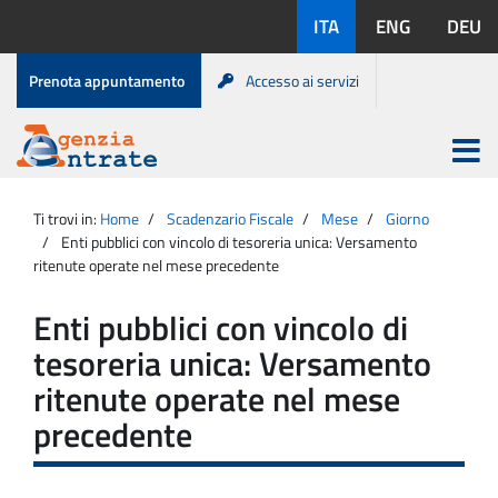
Salta
Lingue
ITA
ENG
DEU
al
disponibili:
contenuto
Menu
Prenota appuntamento
Accesso ai servizi
di
servizio
Apri
menu
Menu
Portale
princip
Agenzia
principale
Ti trovi in:
Home
Scadenzario Fiscale
Mese
Giorno
Entrate
Enti pubblici con vincolo di tesoreria unica: Versamento
ritenute operate nel mese precedente
Enti pubblici con vincolo di
tesoreria unica: Versamento
ritenute operate nel mese
precedente