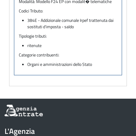
Modalità:
Modello F24 EP con modalit� telematiche
Codici Tributo:
384E - Addizionale comunale Irpef trattenuta dai
sostituti d'imposta - saldo
Tipologie tributi:
ritenute
Categorie contribuenti:
Organi e amministrazioni dello Stato
Informazioni
sul
sito
dell'Agenzia
L'Agenzia
delle