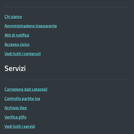
Entrate
Chi siamo
Amministrazione trasparente
Atti di notifica
Accesso civico
Vedi tutti i contenuti
Servizi
Correzione dati catastali
Controllo partita Iva
Archivio Vies
Verifica glifo
Vedi tutti i servizi