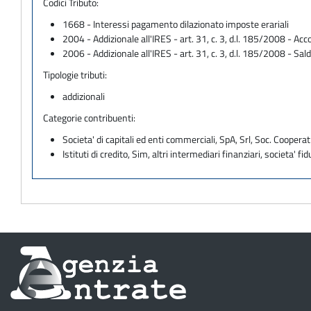
Codici Tributo:
1668 - Interessi pagamento dilazionato imposte erariali
2004 - Addizionale all'IRES - art. 31, c. 3, d.l. 185/2008 - Ac
2006 - Addizionale all'IRES - art. 31, c. 3, d.l. 185/2008 - Sal
Tipologie tributi:
addizionali
Categorie contribuenti:
Societa' di capitali ed enti commerciali, SpA, Srl, Soc. Cooperati
Istituti di credito, Sim, altri intermediari finanziari, societa' fid
Informazioni
sul