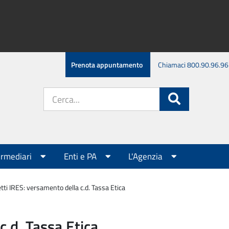
Prenota appuntamento
Chiamaci 800.90.96.96
Cerca
Cerca
nel
sito:
ermediari
Enti e PA
L'Agenzia
tti IRES: versamento della c.d. Tassa Etica
c.d. Tassa Etica