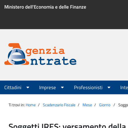
Salta
Ministero dell'Economia e delle Finanze
al
contenuto
Menu
di
servizio
Portale
Agenzia
Menu
Cittadini
Imprese
Professionisti
Int
principale
Entrate
Ti trovi in:
Home
Scadenzario Fiscale
Mese
Giorno
Sogge
Soggetti IRES: versamento della 