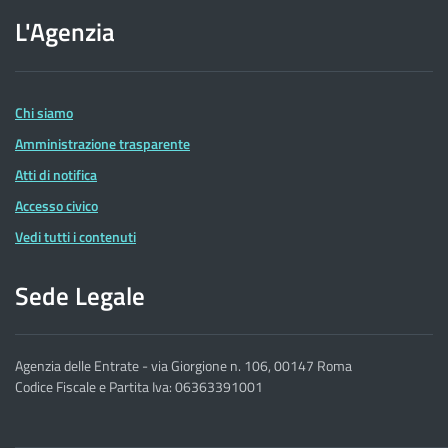
sito
L'Agenzia
dell'Agenzia
delle
Entrate
Chi siamo
Amministrazione trasparente
Atti di notifica
Accesso civico
Vedi tutti i contenuti
Sede Legale
Agenzia delle Entrate - via Giorgione n. 106, 00147 Roma
Codice Fiscale e Partita Iva: 06363391001