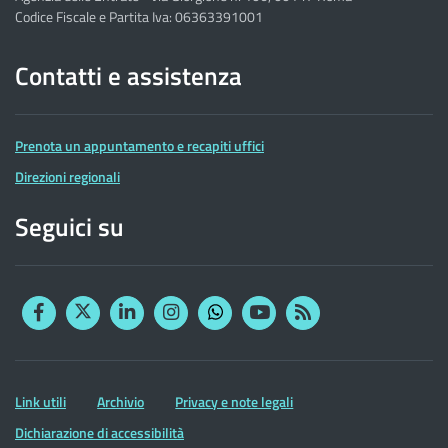
Codice Fiscale e Partita Iva: 06363391001
Contatti e assistenza
Prenota un appuntamento e recapiti uffici
Direzioni regionali
Seguici su
Facebook
Twitter
Linkedin
Instagram
YouTube
RSS
Whatsapp
Altre
Link utili
Archivio
Privacy e note legali
informazioni
Dichiarazione di accessibilità