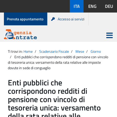
Salta
Lingue
ITA
ENG
DEU
al
disponibili:
contenuto
Menu
Prenota appuntamento
Accesso ai servizi
di
servizio
Apri
menu
Menu
Portale
princip
Agenzia
principale
Ti trovi in:
Home
Scadenzario Fiscale
Mese
Giorno
Entrate
Enti pubblici che corrispondono redditi di pensione con vincolo
di tesoreria unica: versamento della rata relative alle imposte
dovute in sede di conguaglio
Enti pubblici che
corrispondono redditi di
pensione con vincolo di
tesoreria unica: versamento
della rata relative alle