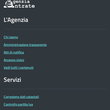
Informazioni
sul
sito
dell'Agenzia
L'Agenzia
delle
Entrate
Chi siamo
Amministrazione trasparente
Atti di notifica
Accesso civico
Vedi tutti i contenuti
Servizi
Correzione dati catastali
Controllo partita Iva