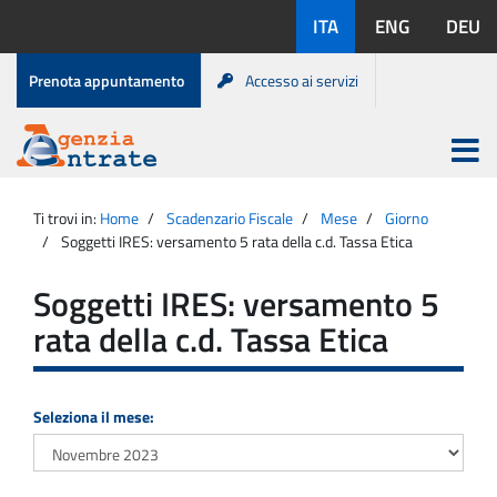
Salta
Lingue
ITA
ENG
DEU
al
disponibili:
contenuto
Menu
Prenota appuntamento
Accesso ai servizi
di
servizio
Apri
menu
Menu
Portale
princip
Agenzia
principale
Ti trovi in:
Home
Scadenzario Fiscale
Mese
Giorno
Entrate
Soggetti IRES: versamento 5 rata della c.d. Tassa Etica
Soggetti IRES: versamento 5
rata della c.d. Tassa Etica
Seleziona il mese: