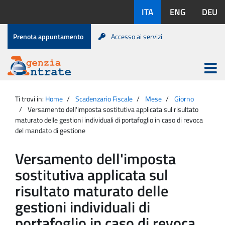
Salta
Lingue
ITA
ENG
DEU
al
disponibili:
contenuto
Menu
Prenota appuntamento
Accesso ai servizi
di
servizio
Apri
menu
Menu
Portale
princip
Agenzia
principale
Ti trovi in:
Home
Scadenzario Fiscale
Mese
Giorno
Entrate
Versamento dell'imposta sostitutiva applicata sul risultato
maturato delle gestioni individuali di portafoglio in caso di revoca
del mandato di gestione
Versamento dell'imposta
sostitutiva applicata sul
risultato maturato delle
gestioni individuali di
portafoglio in caso di revoca