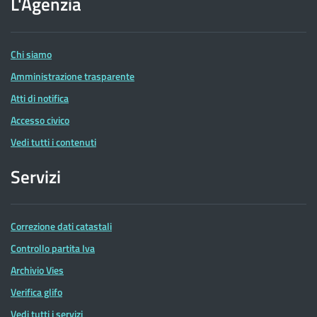
L'Agenzia
delle
Entrate
Chi siamo
Amministrazione trasparente
Atti di notifica
Accesso civico
Vedi tutti i contenuti
Servizi
Correzione dati catastali
Controllo partita Iva
Archivio Vies
Verifica glifo
Vedi tutti i servizi