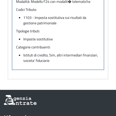
Modalità:
Modello F24 con modalit� telematiche
Codici Tributo:
1103 - Imposta sostitutiva sui risultati da
gestione patrimoniale
Tipologie tributi:
Imposte sostitutive
Categorie contribuenti:
Istituti di credito, Sim, altri intermediari finanziari,
societa' fiduciarie
Informazioni
sul
sito
dell'Agenzia