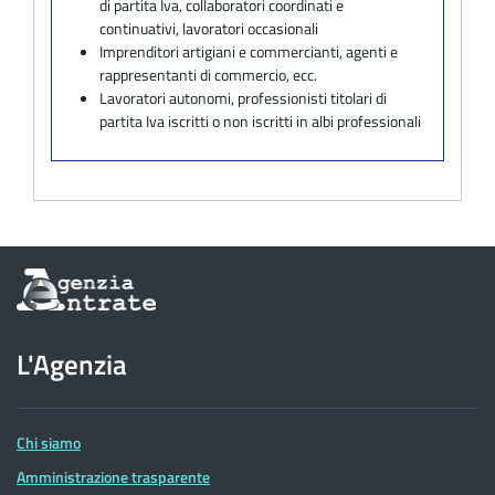
di partita Iva, collaboratori coordinati e
continuativi, lavoratori occasionali
Imprenditori artigiani e commercianti, agenti e
rappresentanti di commercio, ecc.
Lavoratori autonomi, professionisti titolari di
partita Iva iscritti o non iscritti in albi professionali
Informazioni
sul
sito
dell'Agenzia
L'Agenzia
delle
Entrate
Chi siamo
Amministrazione trasparente