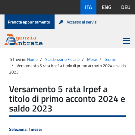
Salta
Lingue
ITA
ENG
DEU
al
disponibili:
contenuto
Menu
Prenota appuntamento
Accesso ai servizi
di
servizio
Apri
menu
Menu
Portale
princip
Agenzia
principale
Ti trovi in:
Home
Scadenzario Fiscale
Mese
Giorno
Entrate
Versamento 5 rata Irpef a titolo di primo acconto 2024 e saldo
2023
Versamento 5 rata Irpef a
titolo di primo acconto 2024 e
saldo 2023
Seleziona il mese: