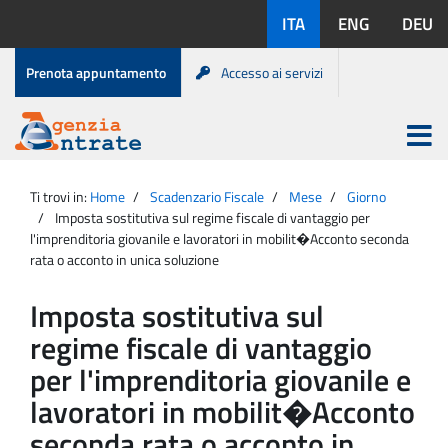
Salta
Lingue
ITA
ENG
DEU
al
disponibili:
contenuto
Menu
Prenota appuntamento
Accesso ai servizi
di
servizio
Apri
menu
Menu
Portale
princip
Agenzia
principale
Ti trovi in:
Home
Scadenzario Fiscale
Mese
Giorno
Entrate
Imposta sostitutiva sul regime fiscale di vantaggio per
l'imprenditoria giovanile e lavoratori in mobilit�Acconto seconda
rata o acconto in unica soluzione
Imposta sostitutiva sul
regime fiscale di vantaggio
per l'imprenditoria giovanile e
lavoratori in mobilit�Acconto
seconda rata o acconto in