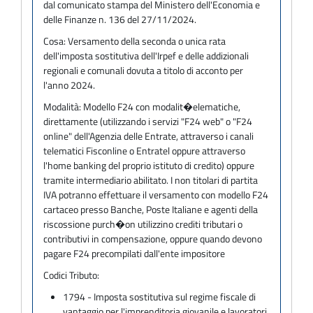
dal comunicato stampa del Ministero dell'Economia e
delle Finanze n. 136 del 27/11/2024.
Cosa:
Versamento della seconda o unica rata
dell'imposta sostitutiva dell'Irpef e delle addizionali
regionali e comunali dovuta a titolo di acconto per
l'anno 2024.
Modalità:
Modello F24 con modalit�elematiche,
direttamente (utilizzando i servizi "F24 web" o "F24
online" dell'Agenzia delle Entrate, attraverso i canali
telematici Fisconline o Entratel oppure attraverso
l'home banking del proprio istituto di credito) oppure
tramite intermediario abilitato. I non titolari di partita
IVA potranno effettuare il versamento con modello F24
cartaceo presso Banche, Poste Italiane e agenti della
riscossione purch�on utilizzino crediti tributari o
contributivi in compensazione, oppure quando devono
pagare F24 precompilati dall'ente impositore
Codici Tributo:
1794 - Imposta sostitutiva sul regime fiscale di
vantaggio per l'imprenditoria giovanile e lavoratori