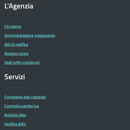
dell'Agenzia
L'Agenzia
delle
Entrate
Chi siamo
Amministrazione trasparente
Atti di notifica
Accesso civico
Vedi tutti i contenuti
Servizi
Correzione dati catastali
Controllo partita Iva
Archivio Vies
Verifica glifo