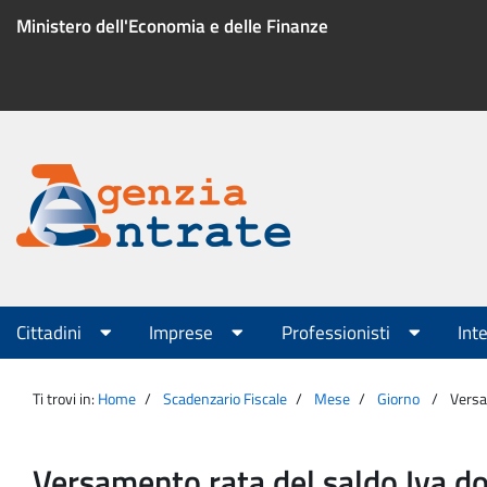
Salta
Ministero dell'Economia e delle Finanze
al
contenuto
Menu
di
servizio
Portale
Agenzia
Menu
Cittadini
Imprese
Professionisti
Int
principale
Entrate
Ti trovi in:
Home
Scadenzario Fiscale
Mese
Giorno
Versa
Versamento rata del saldo Iva do