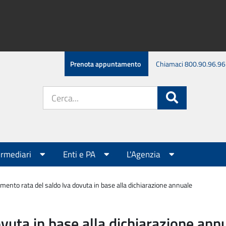
Prenota appuntamento
Chiamaci 800.90.96.96
Cerca
Cerca
nel
sito:
ermediari
Enti e PA
L'Agenzia
mento rata del saldo Iva dovuta in base alla dichiarazione annuale
vuta in base alla dichiarazione ann