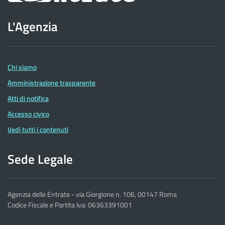
sito
L'Agenzia
dell'Agenzia
delle
Entrate
Chi siamo
Amministrazione trasparente
Atti di notifica
Accesso civico
Vedi tutti i contenuti
Sede Legale
Agenzia delle Entrate - via Giorgione n. 106, 00147 Roma
Codice Fiscale e Partita Iva: 06363391001