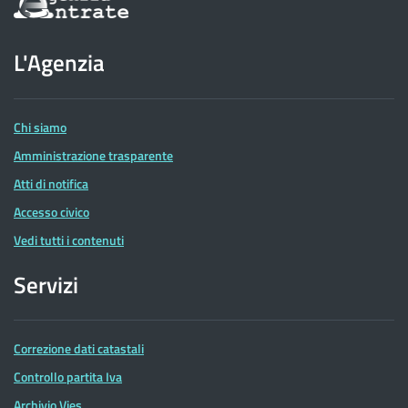
sul
sito
dell'Agenzia
L'Agenzia
delle
Entrate
Chi siamo
Amministrazione trasparente
Atti di notifica
Accesso civico
Vedi tutti i contenuti
Servizi
Correzione dati catastali
Controllo partita Iva
Archivio Vies