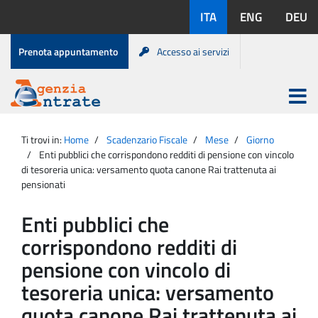
Salta
Lingue
ITA
ENG
DEU
al
disponibili:
contenuto
Menu
Prenota appuntamento
Accesso ai servizi
di
servizio
Apri
menu
Menu
Portale
princip
Agenzia
principale
Ti trovi in:
Home
Scadenzario Fiscale
Mese
Giorno
Entrate
Enti pubblici che corrispondono redditi di pensione con vincolo
di tesoreria unica: versamento quota canone Rai trattenuta ai
pensionati
Enti pubblici che
corrispondono redditi di
pensione con vincolo di
tesoreria unica: versamento
quota canone Rai trattenuta ai