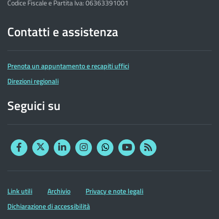
Codice Fiscale e Partita Iva: 06363391001
Contatti e assistenza
Prenota un appuntamento e recapiti uffici
Direzioni regionali
Seguici su
Facebook
Twitter
Linkedin
Instagram
YouTube
RSS
Whatsapp
Altre
Link utili
Archivio
Privacy e note legali
informazioni
Dichiarazione di accessibilità