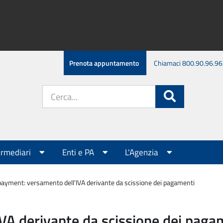
Prenota appuntamento
Chiamaci 800.90.96.96
Cerca
Cerca
nel
sito:
ermediari
Enti e PA
L'Agenzia
 payment: versamento dell'IVA derivante da scissione dei pagamenti
VA derivante da scissione dei paga