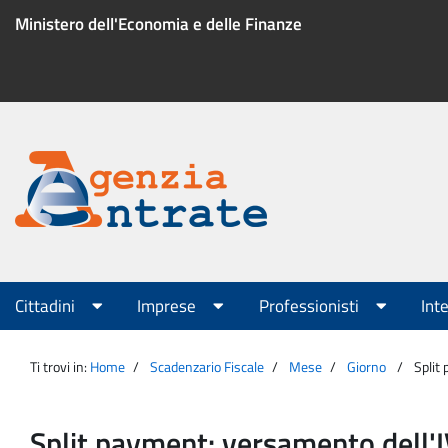
Salta
Ministero dell'Economia e delle Finanze
al
contenuto
Menu
di
servizio
Portale
Agenzia
Menu
Cittadini
Imprese
Professionisti
Int
principale
Entrate
Ti trovi in:
Home
Scadenzario Fiscale
Mese
Giorno
Split
Split payment: versamento dell'I