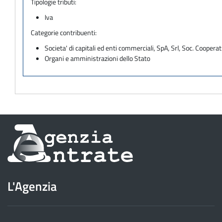
Tipologie tributi:
Iva
Categorie contribuenti:
Societa' di capitali ed enti commerciali, SpA, Srl, Soc. Cooperati
Organi e amministrazioni dello Stato
Informazioni
sul
sito
L'Agenzia
dell'Agenzia
delle