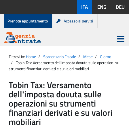
Salta
Lingue
ITA
ENG
DEU
al
disponibili:
contenuto
Menu
Prenota appuntamento
Accesso ai servizi
di
servizio
Apri
menu
Menu
Portale
princip
Agenzia
principale
Ti trovi in:
Home
Scadenzario Fiscale
Mese
Giorno
Entrate
Tobin Tax: Versamento dell'imposta dovuta sulle operazioni su
strumenti finanziari derivati e su valori mobiliari
Tobin Tax: Versamento
dell'imposta dovuta sulle
operazioni su strumenti
finanziari derivati e su valori
mobiliari