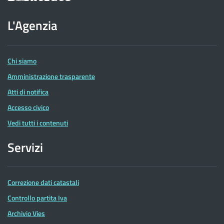
sito
dell'Agenzia
L'Agenzia
delle
Entrate
Chi siamo
Amministrazione trasparente
Atti di notifica
Accesso civico
Vedi tutti i contenuti
Servizi
Correzione dati catastali
Controllo partita Iva
Archivio Vies