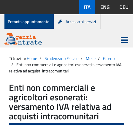
Salta
Lingue
ITA
ENG
DEU
al
disponibili:
contenuto
Menu
Prenota appuntamento
Accesso ai servizi
di
servizio
Apri
menu
Menu
Portale
princip
Agenzia
principale
Ti trovi in:
Home
Scadenzario Fiscale
Mese
Giorno
Entrate
Enti non commerciali e agricoltori esonerati: versamento IVA
relativa ad acquisti intracomunitari
Enti non commerciali e
agricoltori esonerati:
versamento IVA relativa ad
acquisti intracomunitari