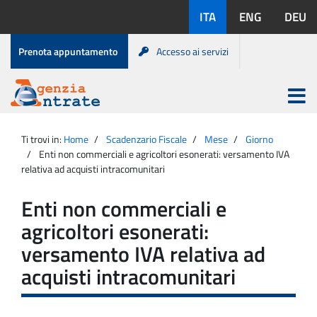
Salta
Lingue
ITA
ENG
DEU
al
disponibili:
contenuto
Menu
Prenota appuntamento
Accesso ai servizi
di
servizio
Apri
menu
Menu
Portale
princip
Agenzia
principale
Ti trovi in:
Home
Scadenzario Fiscale
Mese
Giorno
Entrate
Enti non commerciali e agricoltori esonerati: versamento IVA
relativa ad acquisti intracomunitari
Enti non commerciali e
agricoltori esonerati:
versamento IVA relativa ad
acquisti intracomunitari