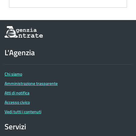
Informazioni
sul
sito
dell'Agenzia
L'Agenzia
delle
Entrate
Chi siamo
Amministrazione trasparente
Atti di notifica
Accesso civico
Vedi tutti i contenuti
Servizi