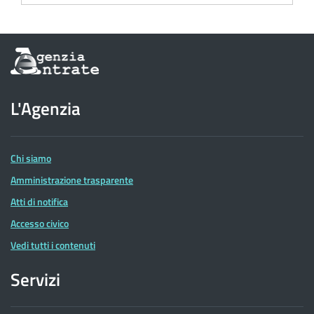
Informazioni
sul
sito
dell'Agenzia
L'Agenzia
delle
Entrate
Chi siamo
Amministrazione trasparente
Atti di notifica
Accesso civico
Vedi tutti i contenuti
Servizi