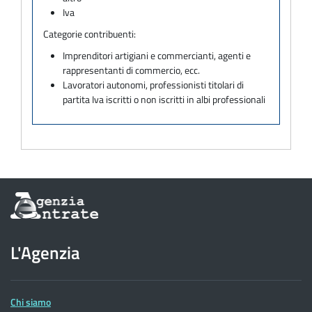
Iva
Categorie contribuenti:
Imprenditori artigiani e commercianti, agenti e
rappresentanti di commercio, ecc.
Lavoratori autonomi, professionisti titolari di
partita Iva iscritti o non iscritti in albi professionali
Informazioni
sul
sito
dell'Agenzia
L'Agenzia
delle
Entrate
Chi siamo