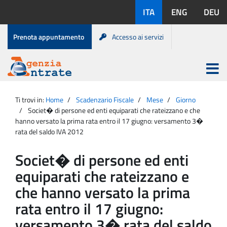
Salta
Lingue
ITA
ENG
DEU
al
disponibili:
contenuto
Menu
Prenota appuntamento
Accesso ai servizi
di
servizio
Apri
menu
Menu
Portale
princip
Agenzia
principale
Ti trovi in:
Home
Scadenzario Fiscale
Mese
Giorno
Entrate
Societ� di persone ed enti equiparati che rateizzano e che
hanno versato la prima rata entro il 17 giugno: versamento 3�
rata del saldo IVA 2012
Societ� di persone ed enti
equiparati che rateizzano e
che hanno versato la prima
rata entro il 17 giugno:
versamento 3� rata del saldo