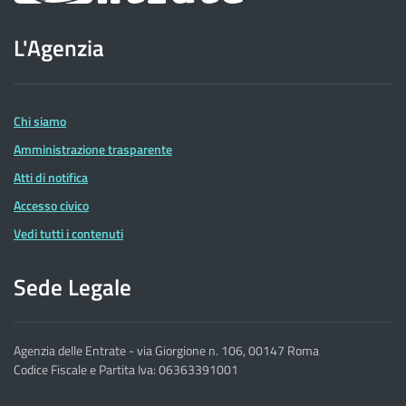
sito
L'Agenzia
dell'Agenzia
delle
Entrate
Chi siamo
Amministrazione trasparente
Atti di notifica
Accesso civico
Vedi tutti i contenuti
Sede Legale
Agenzia delle Entrate - via Giorgione n. 106, 00147 Roma
Codice Fiscale e Partita Iva: 06363391001