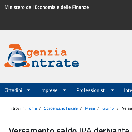
Salta
Ministero dell'Economia e delle Finanze
al
contenuto
Menu
di
servizio
Portale
Agenzia
Menu
Cittadini
Imprese
Professionisti
Int
principale
Entrate
Ti trovi in:
Home
Scadenzario Fiscale
Mese
Giorno
Versa
Versamento saldo IVA derivante 