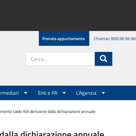
Prenota appuntamento
Chiamaci 800.90.96.96
Cerca
Cerca
nel
sito:
ermediari
Enti e PA
L'Agenzia
mento saldo IVA derivante dalla dichiarazione annuale
dalla dichiarazione annuale