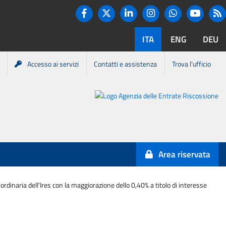
Twitter
R
Facebook
Linkedin
Instagram
You tube
Whatsapp
ITA
ENG
DEU
Accesso ai servizi
Contatti e assistenza
Trova l'ufficio
Portale
Agenzia
Entrate-
Area riservata
Riscossione
rdinaria dell'Ires con la maggiorazione dello 0,40% a titolo di interesse