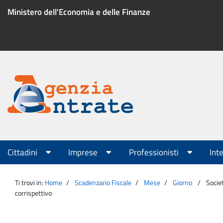
Salta
Ministero dell'Economia e delle Finanze
al
contenuto
Menu
di
servizio
Portale
Agenzia
Menu
Cittadini
Imprese
Professionisti
Int
principale
Entrate
Ti trovi in:
Home
Scadenzario Fiscale
Mese
Giorno
Socie
corrispettivo