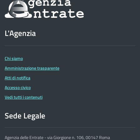
Informazioni
sul
sito
L'Agenzia
dell'Agenzia
delle
Entrate
Chi siamo
Amministrazione trasparente
Atti di notifica
Accesso civico
Vedi tutti i contenuti
Sede Legale
Agenzia delle Entrate - via Giorgione n. 106, 00147 Roma