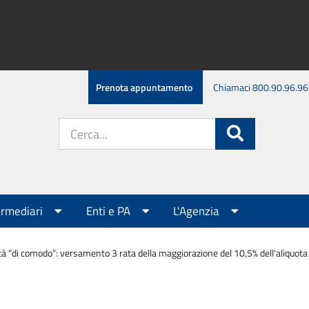
Prenota appuntamento
Chiamaci 800.90.96.96
Cerca
Cerca
nel
sito:
ermediari
Enti e PA
L'Agenzia
tà "di comodo": versamento 3 rata della maggiorazione del 10,5% dell'aliquota o