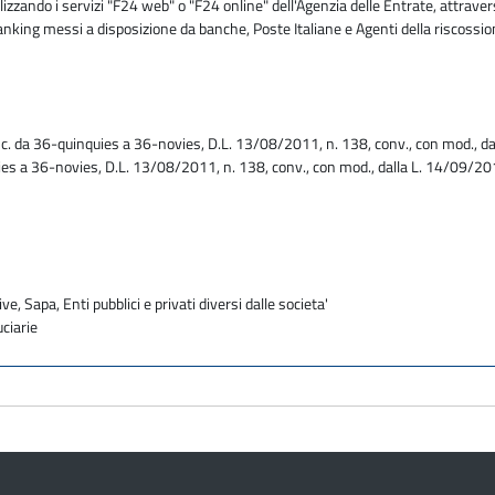
zzando i servizi "F24 web" o "F24 online" dell'Agenzia delle Entrate, attravers
 banking messi a disposizione da banche, Poste Italiane e Agenti della riscossi
 da 36-quinquies a 36-novies, D.L. 13/08/2011, n. 138, conv., con mod., dal
es a 36-novies, D.L. 13/08/2011, n. 138, conv., con mod., dalla L. 14/09/201
ve, Sapa, Enti pubblici e privati diversi dalle societa'
uciarie