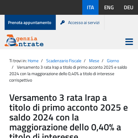
Salta
Lingue
ITA
ENG
DEU
al
disponibili:
contenuto
Menu
Prenota appuntamento
Accesso ai servizi
di
servizio
Apri
menu
Menu
Portale
princip
Agenzia
principale
Ti trovi in:
Home
Scadenzario Fiscale
Mese
Giorno
Entrate
Versamento 3 rata Irap a titolo di primo acconto 2025 e saldo
2024 con la maggiorazione dello 0,40% a titolo di interesse
corrispettivo
Versamento 3 rata Irap a
titolo di primo acconto 2025 e
saldo 2024 con la
maggiorazione dello 0,40% a
titolo di interesse