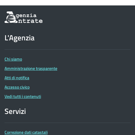
Informazioni
sul
sito
dell'Agenzia
L'Agenzia
delle
Entrate
Chi siamo
Amministrazione trasparente
Atti di notifica
Accesso civico
Vedi tutti i contenuti
Servizi
Correzione dati catastali