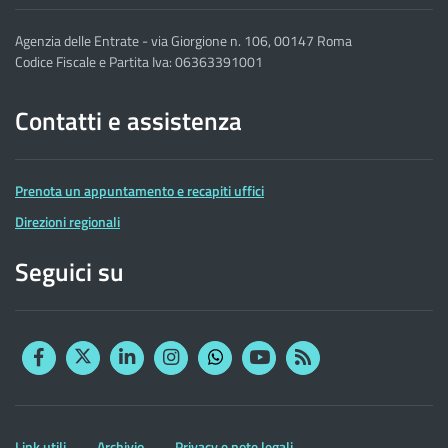
Agenzia delle Entrate - via Giorgione n. 106, 00147 Roma
Codice Fiscale e Partita Iva: 06363391001
Contatti e assistenza
Prenota un appuntamento e recapiti uffici
Direzioni regionali
Seguici su
Facebook
Twitter
Linkedin
Instagram
YouTube
RSS
Whatsapp
Altre
Link utili
Archivio
Privacy e note legali