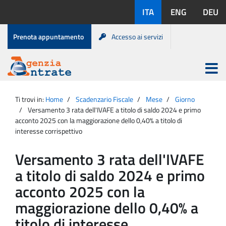
Salta
Lingue
ITA
ENG
DEU
al
disponibili:
contenuto
Menu
Prenota appuntamento
Accesso ai servizi
di
servizio
Apri
menu
Menu
Portale
princip
Agenzia
principale
Ti trovi in:
Home
Scadenzario Fiscale
Mese
Giorno
Entrate
Versamento 3 rata dell'IVAFE a titolo di saldo 2024 e primo
acconto 2025 con la maggiorazione dello 0,40% a titolo di
interesse corrispettivo
Versamento 3 rata dell'IVAFE
a titolo di saldo 2024 e primo
acconto 2025 con la
maggiorazione dello 0,40% a
titolo di interesse