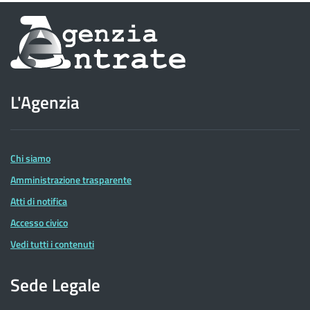
Informazioni
sul
sito
L'Agenzia
dell'Agenzia
delle
Entrate
Chi siamo
Amministrazione trasparente
Atti di notifica
Accesso civico
Vedi tutti i contenuti
Sede Legale