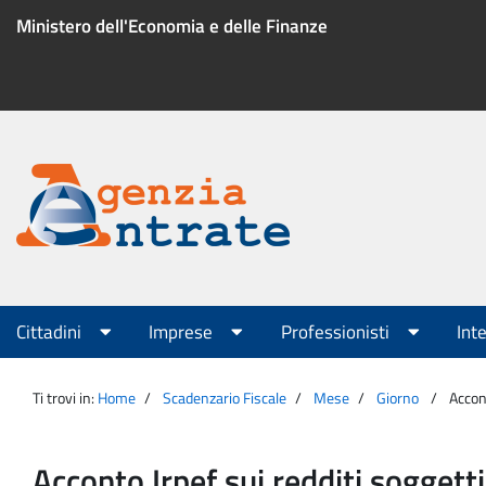
Salta
Ministero dell'Economia e delle Finanze
al
contenuto
Menu
di
servizio
Portale
Agenzia
Menu
Cittadini
Imprese
Professionisti
Int
principale
Entrate
Ti trovi in:
Home
Scadenzario Fiscale
Mese
Giorno
Accont
Acconto Irpef sui redditi soggett