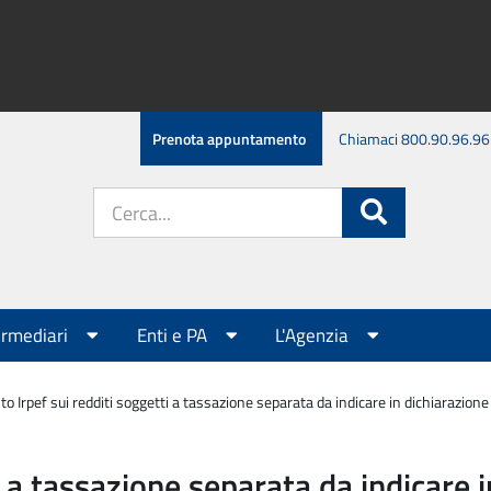
Prenota appuntamento
Chiamaci 800.90.96.96
Cerca
Cerca
nel
sito:
ermediari
Enti e PA
L'Agenzia
o Irpef sui redditi soggetti a tassazione separata da indicare in dichiarazione
i a tassazione separata da indicare 