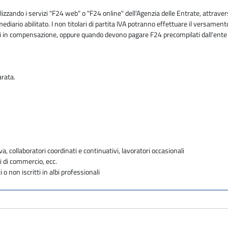
zzando i servizi "F24 web" o "F24 online" dell'Agenzia delle Entrate, attravers
mediario abilitato. I non titolari di partita IVA potranno effettuare il versam
utivi in compensazione, oppure quando devono pagare F24 precompilati dall'ent
arata.
va, collaboratori coordinati e continuativi, lavoratori occasionali
i di commercio, ecc.
i o non iscritti in albi professionali