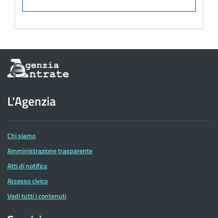
Informazioni
sul
sito
dell'Agenzia
L'Agenzia
delle
Entrate
Chi siamo
Amministrazione trasparente
Atti di notifica
Accesso civico
Vedi tutti i contenuti