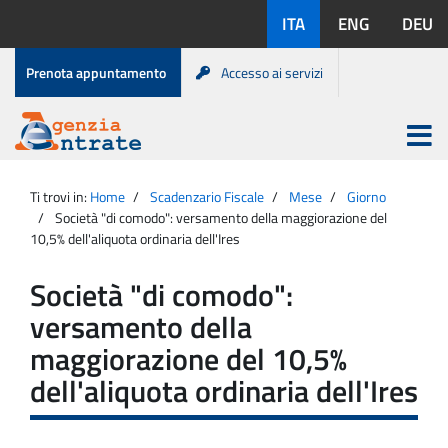
Salta
Lingue
ITA
ENG
DEU
al
disponibili:
contenuto
Menu
Prenota appuntamento
Accesso ai servizi
di
servizio
Apri
menu
Menu
Portale
princip
Agenzia
principale
Ti trovi in:
Home
Scadenzario Fiscale
Mese
Giorno
Entrate
Società "di comodo": versamento della maggiorazione del
10,5% dell'aliquota ordinaria dell'Ires
Società "di comodo":
versamento della
maggiorazione del 10,5%
dell'aliquota ordinaria dell'Ires