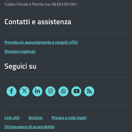
Codice Fiscale e Partita Iva: 06363391001
Contatti e assistenza
Prenota un appuntamento e recapiti uffici
Direzioni regionali
Seguici su
Facebook
Twitter
Linkedin
Instagram
YouTube
RSS
Whatsapp
Altre
Link utili
Archivio
Privacy e note legali
informazioni
Dichiarazione di accessibilità