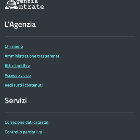
Informazioni
sul
sito
dell'Agenzia
L'Agenzia
delle
Entrate
Chi siamo
Amministrazione trasparente
Atti di notifica
Accesso civico
Vedi tutti i contenuti
Servizi
Correzione dati catastali
Controllo partita Iva