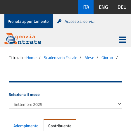
Salta
Lingue
ITA
ENG
DEU
al
disponibili:
contenuto
Menu
Prenota appuntamento
Accesso ai servizi
di
servizio
Apri
menu
Menu
Portale
princip
Agenzia
principale
Ti trovi in:
Home
Scadenzario Fiscale
Mese
Giorno
Entrate
Seleziona il mese:
Adempimento
Contribuente