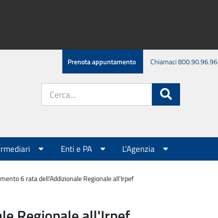
Prenota appuntamento
Chiamaci 800.90.96.96
Cerca
Cerca
nel
sito:
ermediari
Enti e PA
L'Agenzia
mento 6 rata dell'Addizionale Regionale all'Irpef
le Regionale all'Irpef