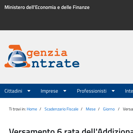
Salta
Ministero dell'Economia e delle Finanze
al
contenuto
Menu
di
servizio
Portale
Agenzia
Menu
Cittadini
Imprese
Professionisti
Int
principale
Entrate
Ti trovi in:
Home
Scadenzario Fiscale
Mese
Giorno
Versa
Versamento 6 rata dell'Addiziona