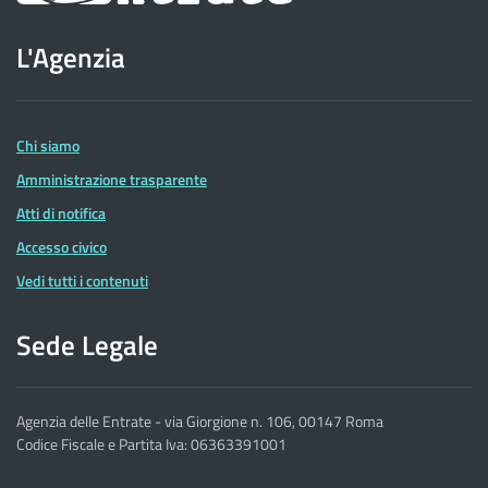
sito
L'Agenzia
dell'Agenzia
delle
Entrate
Chi siamo
Amministrazione trasparente
Atti di notifica
Accesso civico
Vedi tutti i contenuti
Sede Legale
Agenzia delle Entrate - via Giorgione n. 106, 00147 Roma
Codice Fiscale e Partita Iva: 06363391001