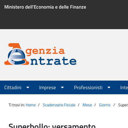
Salta
Ministero dell'Economia e delle Finanze
al
contenuto
Menu
di
servizio
Portale
Agenzia
Menu
Cittadini
Imprese
Professionisti
Int
principale
Entrate
Ti trovi in:
Home
Scadenzario Fiscale
Mese
Giorno
Super
Superbollo: versamento