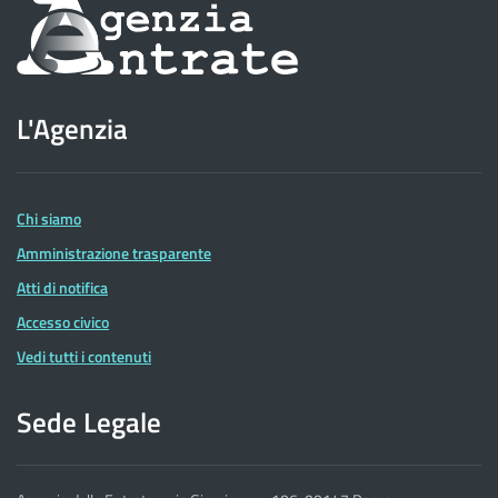
Informazioni
sul
sito
L'Agenzia
dell'Agenzia
delle
Entrate
Chi siamo
Amministrazione trasparente
Atti di notifica
Accesso civico
Vedi tutti i contenuti
Sede Legale