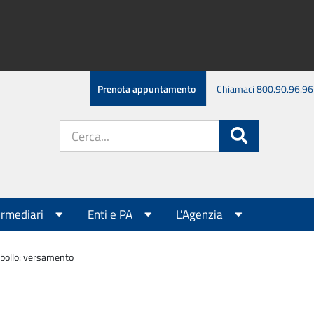
Prenota appuntamento
Chiamaci 800.90.96.96
Cerca
Cerca
nel
sito:
ermediari
Enti e PA
L'Agenzia
bollo: versamento