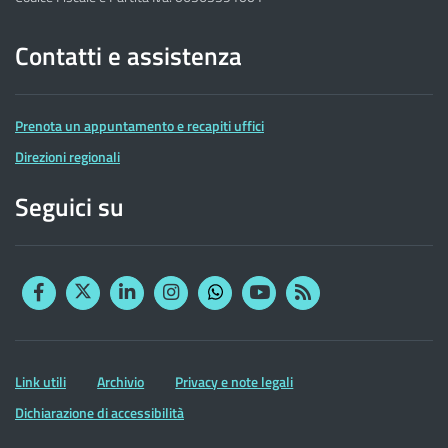
Contatti e assistenza
Prenota un appuntamento e recapiti uffici
Direzioni regionali
Seguici su
Facebook
Twitter
Linkedin
Instagram
YouTube
RSS
Whatsapp
Altre
Link utili
Archivio
Privacy e note legali
informazioni
Dichiarazione di accessibilità