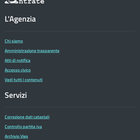
sul
sito
dell'Agenzia
L'Agenzia
delle
Entrate
Chi siamo
Amministrazione trasparente
Atti di notifica
Accesso civico
Vedi tutti i contenuti
Servizi
Correzione dati catastali
Controllo partita Iva
Archivio Vies