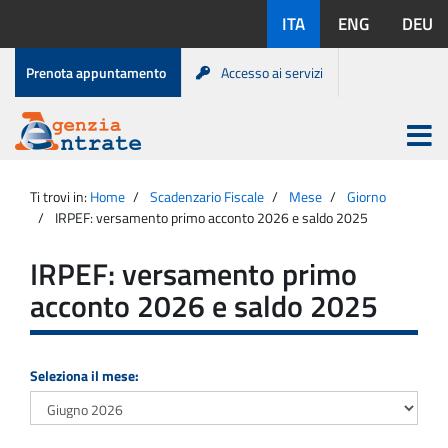
Salta
Lingue
ITA
ENG
DEU
al
disponibili:
contenuto
Menu
Prenota appuntamento
Accesso ai servizi
di
servizio
Apri
menu
Menu
Portale
princip
Agenzia
principale
Ti trovi in:
Home
Scadenzario Fiscale
Mese
Giorno
Entrate
IRPEF: versamento primo acconto 2026 e saldo 2025
IRPEF: versamento primo
acconto 2026 e saldo 2025
Seleziona il mese: