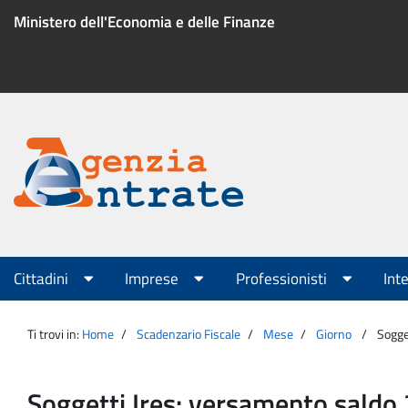
Salta
Ministero dell'Economia e delle Finanze
al
contenuto
Menu
di
servizio
Portale
Agenzia
Menu
Cittadini
Imprese
Professionisti
Int
principale
Entrate
Ti trovi in:
Home
Scadenzario Fiscale
Mese
Giorno
Sogge
Soggetti Ires: versamento saldo