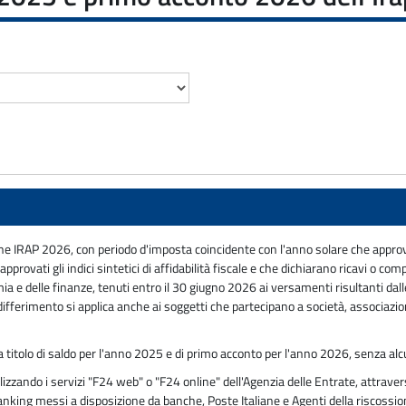
ne IRAP 2026, con periodo d'imposta coincidente con l'anno solare che approvano
pprovati gli indici sintetici di affidabilità fiscale e che dichiarano ricavi o c
a e delle finanze, tenuti entro il 30 giugno 2026 ai versamenti risultanti dalle d
fferimento si applica anche ai soggetti che partecipano a società, associazioni 
 a titolo di saldo per l'anno 2025 e di primo acconto per l'anno 2026, senza a
zzando i servizi "F24 web" o "F24 online" dell'Agenzia delle Entrate, attravers
 banking messi a disposizione da banche, Poste Italiane e Agenti della riscossi