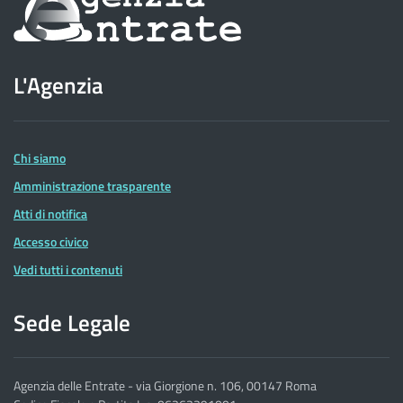
sul
sito
L'Agenzia
dell'Agenzia
delle
Entrate
Chi siamo
Amministrazione trasparente
Atti di notifica
Accesso civico
Vedi tutti i contenuti
Sede Legale
Agenzia delle Entrate - via Giorgione n. 106, 00147 Roma