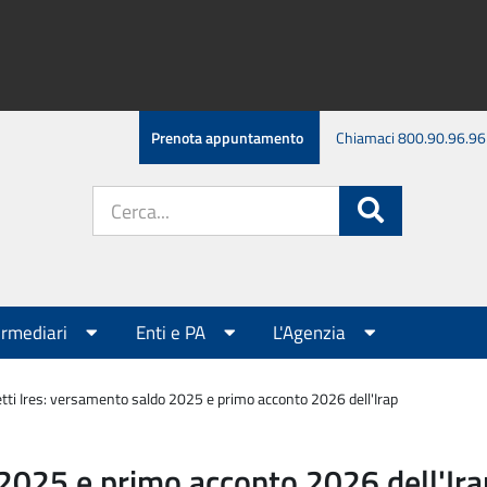
Prenota appuntamento
Chiamaci 800.90.96.96
Cerca
Cerca
nel
sito:
ermediari
Enti e PA
L'Agenzia
tti Ires: versamento saldo 2025 e primo acconto 2026 dell'Irap
 2025 e primo acconto 2026 dell'Ira