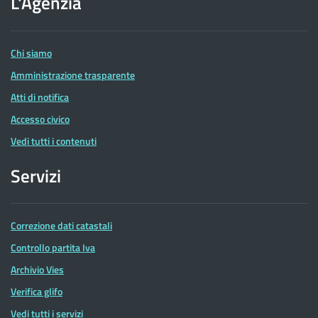
L'Agenzia
delle
Entrate
Chi siamo
Amministrazione trasparente
Atti di notifica
Accesso civico
Vedi tutti i contenuti
Servizi
Correzione dati catastali
Controllo partita Iva
Archivio Vies
Verifica glifo
Vedi tutti i servizi