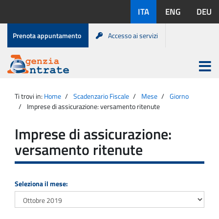
Salta
Lingue
ITA
ENG
DEU
al
disponibili:
contenuto
Menu
Prenota appuntamento
Accesso ai servizi
di
servizio
Apri
menu
Menu
Portale
princip
Agenzia
principale
Ti trovi in:
Home
Scadenzario Fiscale
Mese
Giorno
Entrate
Imprese di assicurazione: versamento ritenute
Imprese di assicurazione:
versamento ritenute
Seleziona il mese: