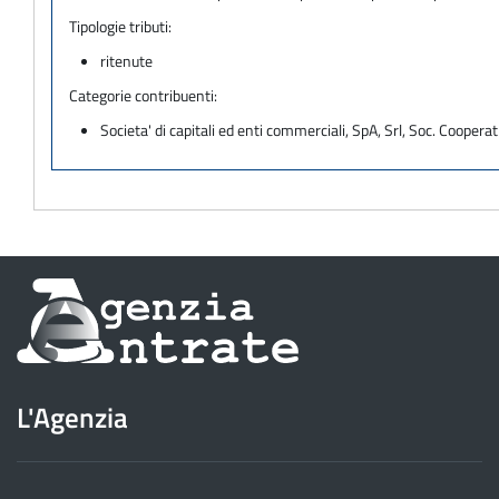
Tipologie tributi:
ritenute
Categorie contribuenti:
Societa' di capitali ed enti commerciali, SpA, Srl, Soc. Cooperati
Informazioni
sul
sito
L'Agenzia
dell'Agenzia
delle