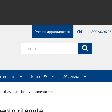
Prenota appuntamento
Chiamaci 800.90.96.96
Cerca
Cerca
nel
sito:
ermediari
Enti e PA
L'Agenzia
se di assicurazione: versamento ritenute
mento ritenute