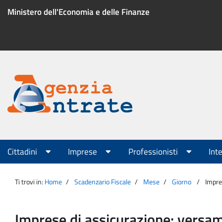
Salta
Ministero dell'Economia e delle Finanze
al
contenuto
Menu
di
servizio
Portale
Agenzia
Menu
Cittadini
Imprese
Professionisti
Int
principale
Entrate
Ti trovi in:
Home
Scadenzario Fiscale
Mese
Giorno
Impre
Imprese di assicurazione: versa