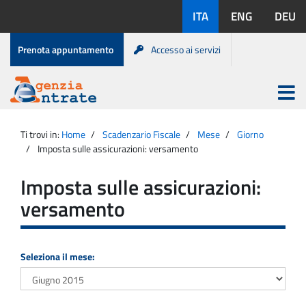
Salta
Lingue
ITA
ENG
DEU
al
disponibili:
contenuto
Menu
Prenota appuntamento
Accesso ai servizi
di
servizio
Apri
menu
Menu
Portale
princip
Agenzia
principale
Ti trovi in:
Home
Scadenzario Fiscale
Mese
Giorno
Entrate
Imposta sulle assicurazioni: versamento
Imposta sulle assicurazioni:
versamento
Seleziona il mese: