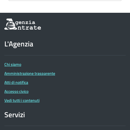
Informazioni
sul
sito
dell'Agenzia
L'Agenzia
delle
Entrate
Chi siamo
Amministrazione trasparente
Atti di notifica
Accesso civico
Vedi tutti i contenuti
Servizi