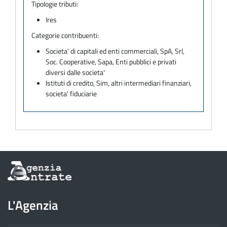
Tipologie tributi:
Ires
Categorie contribuenti:
Societa' di capitali ed enti commerciali, SpA, Srl,
Soc. Cooperative, Sapa, Enti pubblici e privati
diversi dalle societa'
Istituti di credito, Sim, altri intermediari finanziari,
societa' fiduciarie
Informazioni
sul
sito
dell'Agenzia
L'Agenzia
delle
Entrate