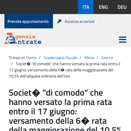
Salta
Lingue
ITA
ENG
DEU
al
disponibili:
contenuto
Menu
Prenota appuntamento
Accesso ai servizi
di
servizio
Apri
menu
Menu
Portale
princip
Agenzia
principale
Ti trovi in:
Home
Scadenzario Fiscale
Mese
Giorno
Entrate
Societ� "di comodo" che hanno versato la prima rata entro il
17 giugno: versamento della 6� rata della maggiorazione del
10,5% dell'aliquota ordinaria dell'Ires
Societ� "di comodo" che
hanno versato la prima rata
entro il 17 giugno:
versamento della 6� rata
della maggiorazione del 10,5%