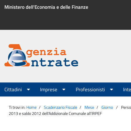
Salta
Ministero dell'Economia e delle Finanze
al
contenuto
Menu
di
servizio
Portale
Agenzia
Menu
Cittadini
Imprese
Professionisti
Int
principale
Entrate
Ti trovi in:
Home
Scadenzario Fiscale
Mese
Giorno
Perso
2013 e saldo 2012 dell'Addizionale Comunale all'IRPEF