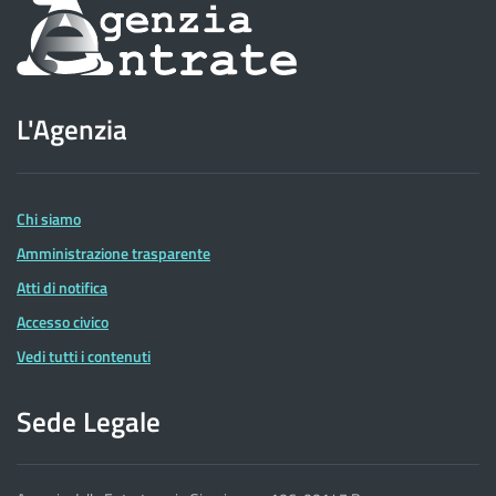
Informazioni
sul
sito
L'Agenzia
dell'Agenzia
delle
Entrate
Chi siamo
Amministrazione trasparente
Atti di notifica
Accesso civico
Vedi tutti i contenuti
Sede Legale