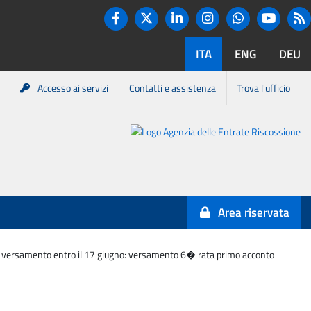
Twitter
R
Facebook
Linkedin
Instagram
You tube
Whatsapp
ITA
ENG
DEU
Accesso ai servizi
Contatti e assistenza
Trova l'ufficio
Portale
Agenzia
Entrate-
Area riservata
Riscossione
rimo versamento entro il 17 giugno: versamento 6� rata primo acconto