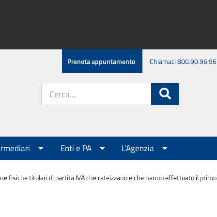
Prenota appuntamento
Chiamaci 800.90.96.96
Cerca
Cerca
nel
sito:
ermediari
Enti e PA
L'Agenzia
ne fisiche titolari di partita IVA che rateizzano e che hanno effettuato il p