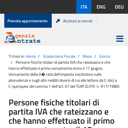
Salta
Lingue
ITA
ENG
DEU
al
disponibili:
contenuto
Menu
Prenota appuntamento
Accesso ai servizi
di
servizio
Apri
menu
Menu
Portale
princip
Agenzia
principale
Ti trovi in:
Home
Scadenzario Fiscale
Mese
Giorno
Entrate
Persone fisiche titolari di partita IVA che rateizzano e che
hanno effettuato il primo versamento entro il 17 giugno:
Versamento della 6� rata dell'imposta sostitutiva sulle
plusvalenze e sugli altri redditi diversi di cui alle lettere da C-bis) a
C-quinquies del comma 1 dell'art. 67 del TUIR (D.P.R. n. 917/1986)
Persone fisiche titolari di
partita IVA che rateizzano e
che hanno effettuato il primo