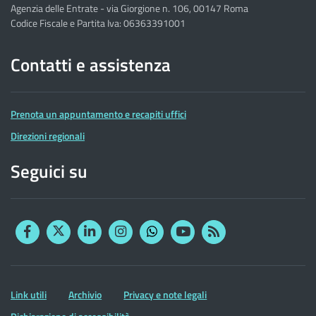
Agenzia delle Entrate - via Giorgione n. 106, 00147 Roma
Codice Fiscale e Partita Iva: 06363391001
Contatti e assistenza
Prenota un appuntamento e recapiti uffici
Direzioni regionali
Seguici su
Facebook
Twitter
Linkedin
Instagram
YouTube
RSS
Whatsapp
Altre
Link utili
Archivio
Privacy e note legali
informazioni