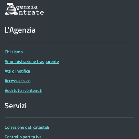
Informazioni
sul
sito
dell'Agenzia
L'Agenzia
delle
Entrate
Chi siamo
Amministrazione trasparente
Atti di notifica
Accesso civico
Vedi tutti i contenuti
Servizi
Correzione dati catastali
Controllo partita Iva