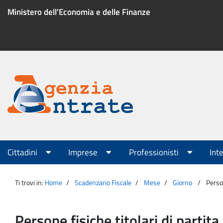
Salta
Ministero dell'Economia e delle Finanze
al
contenuto
Menu
di
servizio
Portale
Agenzia
Menu
Cittadini
Imprese
Professionisti
Int
principale
Entrate
Ti trovi in:
Home
Scadenzario Fiscale
Mese
Giorno
Perso
Persone fisiche titolari di parti