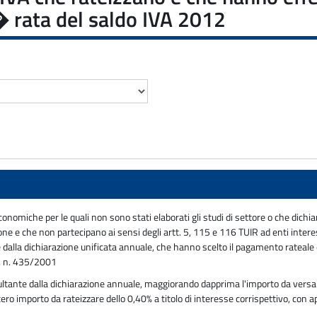
� rata del saldo IVA 2012
economiche per le quali non sono stati elaborati gli studi di settore o che dich
ione e che non partecipano ai sensi degli artt. 5, 115 e 116 TUIR ad enti intere
rap e dalla dichiarazione unificata annuale, che hanno scelto il pagamento ratea
R. n. 435/2001
ultante dalla dichiarazione annuale, maggiorando dapprima l'importo da versar
porto da rateizzare dello 0,40% a titolo di interesse corrispettivo, con app