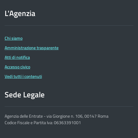
sito
L'Agenzia
dell'Agenzia
delle
Entrate
Chi siamo
Amministrazione trasparente
Atti di notifica
Accesso civico
Vedi tutti i contenuti
Sede Legale
Agenzia delle Entrate - via Giorgione n. 106, 00147 Roma
Codice Fiscale e Partita Iva: 06363391001