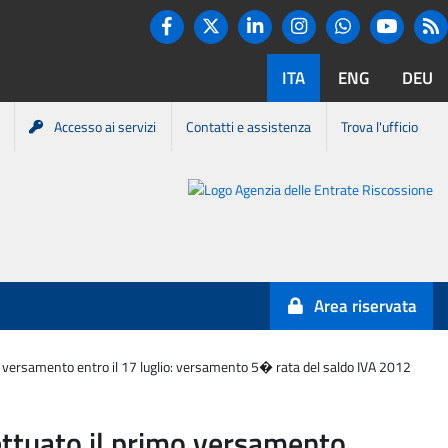
Twitter
R
Facebook
Linkedin
Instagram
You tube
Whatsapp
ITA
ENG
DEU
Accesso ai servizi
Contatti e assistenza
Trova l'ufficio
Portale
Agenzia
Entrate-
Area riservata
Riscossione
imo versamento entro il 17 luglio: versamento 5� rata del saldo IVA 2012
fettuato il primo versamento