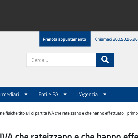
Prenota appuntamento
Chiamaci 800.90.96.96
Cerca
Cerca
nel
sito:
ermediari
Enti e PA
L'Agenzia
ne fisiche titolari di partita IVA che rateizzano e che hanno effettuato il pr
ta IVA che rateizzano e che hanno ef