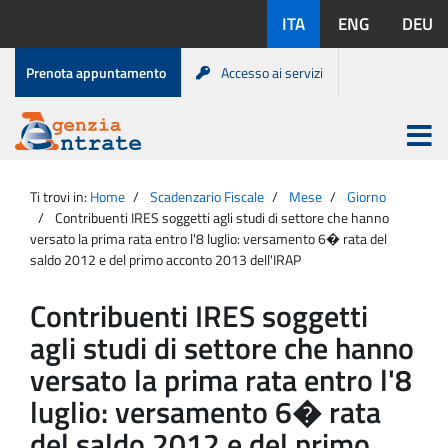
Salta
Lingue
ITA
ENG
DEU
al
disponibili:
contenuto
Menu
Prenota appuntamento
Accesso ai servizi
di
servizio
Apri
menu
Menu
Portale
princip
Agenzia
principale
Ti trovi in:
Home
Scadenzario Fiscale
Mese
Giorno
Entrate
Contribuenti IRES soggetti agli studi di settore che hanno
versato la prima rata entro l'8 luglio: versamento 6� rata del
saldo 2012 e del primo acconto 2013 dell'IRAP
Contribuenti IRES soggetti
agli studi di settore che hanno
versato la prima rata entro l'8
luglio: versamento 6� rata
del saldo 2012 e del primo