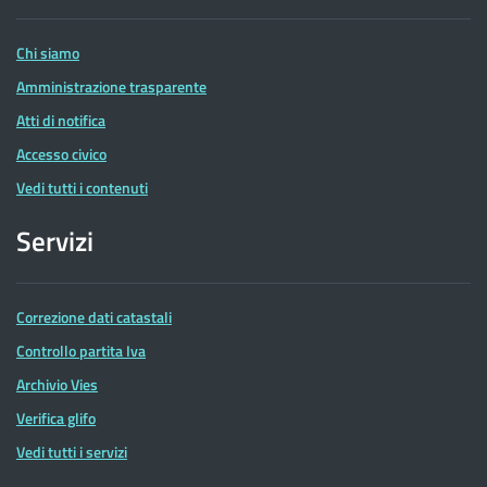
Entrate
Chi siamo
Amministrazione trasparente
Atti di notifica
Accesso civico
Vedi tutti i contenuti
Servizi
Correzione dati catastali
Controllo partita Iva
Archivio Vies
Verifica glifo
Vedi tutti i servizi